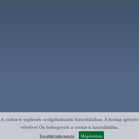
A cookie-k segítenek szolgáltatásaink biztosításában. A honlap igénybe
vételével Ön beleegyezik a cookie-k használatába.
További információ
Megértettem