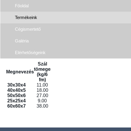
Főoldal
Termékeink
Cégismertető
Galéria
Elérhetőségeink
Szál
tömege
Megnevezés
(kg/6
fm)
30x30x4
11.00
40x40x5
18.00
50x50x6
27.00
25x25x4
9.00
60x60x7
38.00