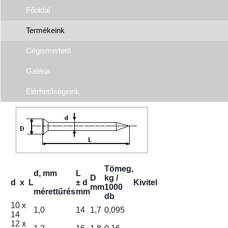
Főoldal
Termékeink
Cégismertető
Galéria
Elérhetőségeink
Tömeg,
d, mm
L
D
kg /
d x L
± d
Kivitel
mm
1000
méret
tűrés
mm
db
10 x
1,0
14
1,7
0,095
14
12 x