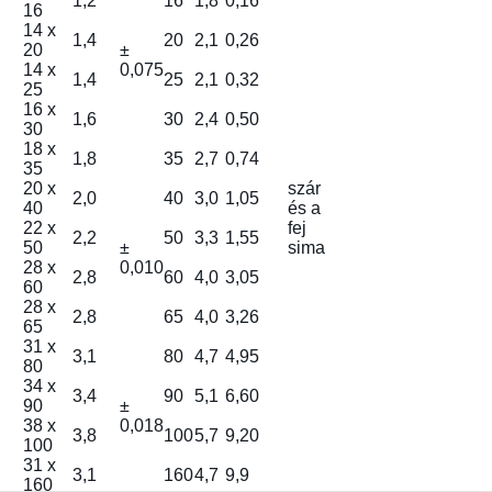
1,2
16
1,8
0,16
16
14 x
1,4
20
2,1
0,26
20
±
14 x
0,075
1,4
25
2,1
0,32
25
16 x
1,6
30
2,4
0,50
30
18 x
1,8
35
2,7
0,74
35
20 x
szár
2,0
40
3,0
1,05
40
és a
22 x
fej
2,2
50
3,3
1,55
50
±
sima
28 x
0,010
2,8
60
4,0
3,05
60
28 x
2,8
65
4,0
3,26
65
31 x
3,1
80
4,7
4,95
80
34 x
3,4
90
5,1
6,60
90
±
38 x
0,018
3,8
100
5,7
9,20
100
31 x
3,1
160
4,7
9,9
160