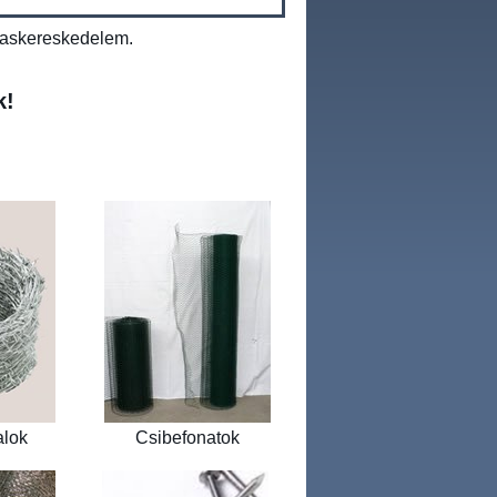
 vaskereskedelem.
k!
alok
Csibefonatok