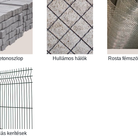
tonoszlop
Hullámos hálók
Rosta fémsz
ás kerítések