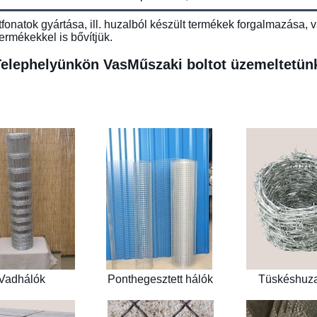
ótfonatok gyártása, ill. huzalból készült termékek forgalmazása,
rmékekkel is bővítjük.
elephelyünkön VasMűszaki boltot üzemeltetün
Vadhálók
Ponthegesztett hálók
Tüskéshuz