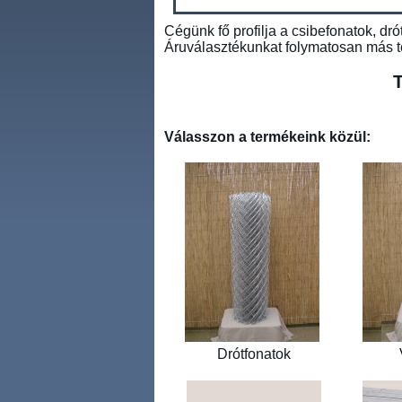
Cégünk fő profilja a csibefonatok, dr
Áruválasztékunkat folymatosan más te
T
Válasszon a termékeink közül:
Drótfonatok