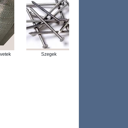
övetek
Szegek