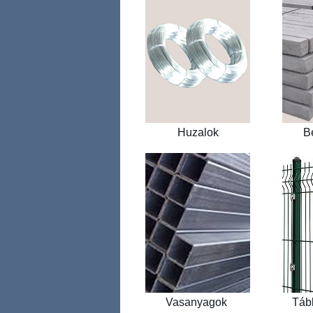
Huzalok
Be
Vasanyagok
Tábl